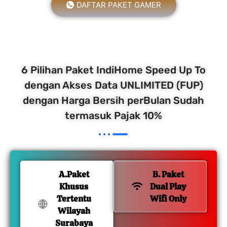
DAFTAR PAKET GAMER
6 Pilihan Paket IndiHome Speed Up To
dengan Akses Data UNLIMITED (FUP)
dengan Harga Bersih perBulan Sudah
termasuk Pajak 10%
A.Paket
B. Paket
Khusus
Dual Play
Tertentu
Wifi Only
Wilayah
Surabaya