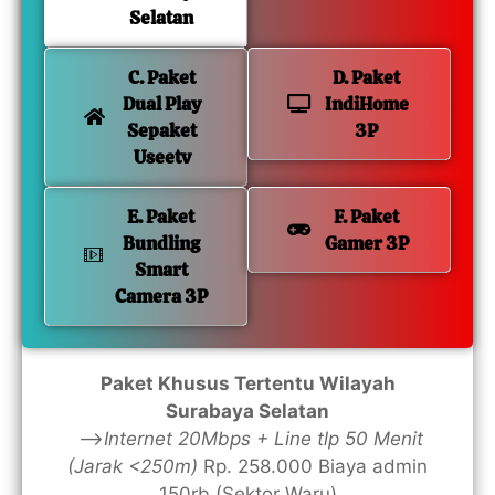
Selatan
C. Paket
D. Paket
Dual Play
IndiHome
Sepaket
3P
Useetv
E. Paket
F. Paket
Bundling
Gamer 3P
Smart
Camera 3P
Paket Khusus Tertentu Wilayah
Surabaya Selatan
—>
Internet 20Mbps + Line tlp 50 Menit
(Jarak <250m)
Rp. 258.000 Biaya admin
150rb (Sektor Waru)