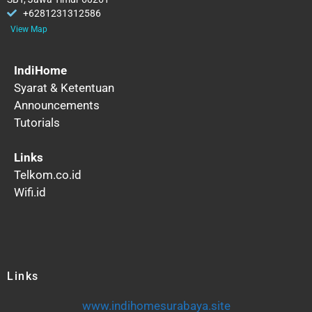
+6281231312586
View Map
IndiHome
Syarat & Ketentuan
Announcements
Tutorials
Links
Telkom.co.id
Wifi.id
Links
www.indihomesurabaya.site