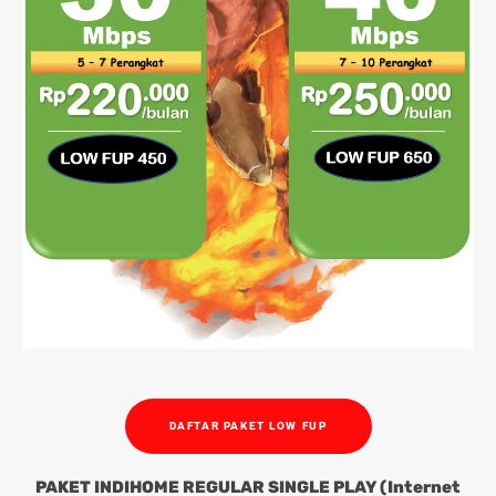
DAFTAR PAKET LOW FUP
PAKET INDIHOME REGULAR SINGLE PLAY (Internet