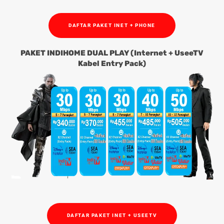
DAFTAR PAKET INET + PHONE
PAKET INDIHOME DUAL PLAY (Internet + UseeTV
Kabel Entry Pack)
DAFTAR PAKET INET + USEETV