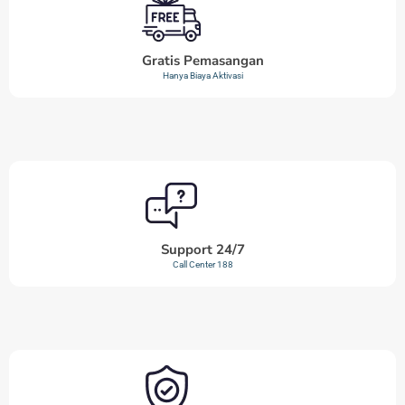
Gratis Pemasangan
Hanya Biaya Aktivasi
Support 24/7
Call Center 188