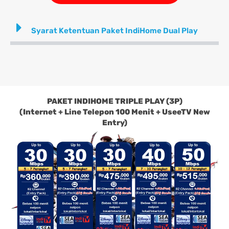
Syarat Ketentuan Paket IndiHome Dual Play
PAKET INDIHOME TRIPLE PLAY (3P)
(Internet + Line Telepon 100 Menit + UseeTV New
Entry)