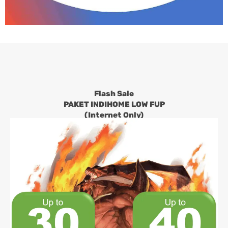
Flash Sale
PAKET INDIHOME LOW FUP
(Internet Only)