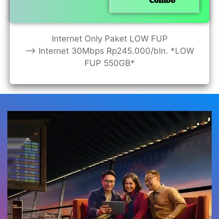
Internet Only Paket LOW FUP
—> Internet 30Mbps Rp245.000/bln. *LOW
FUP 550GB*