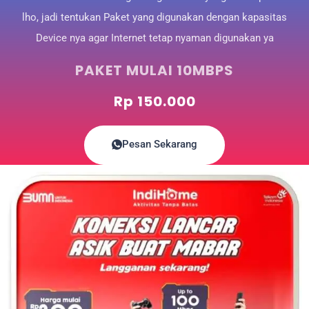
lho, jadi tentukan Paket yang digunakan dengan kapasitas
Device nya agar Internet tetap nyaman digunakan ya
PAKET MULAI 10MBPS
Rp 150.000
Pesan Sekarang