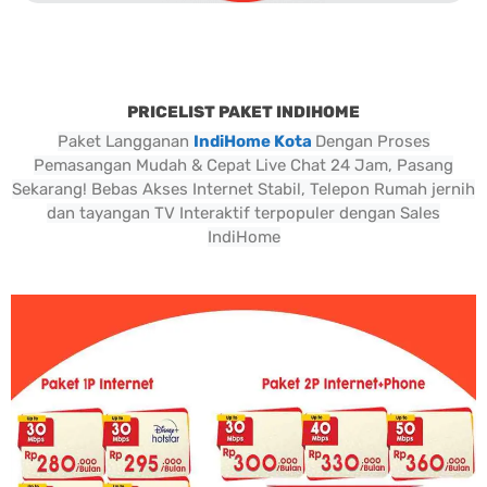
PRICELIST PAKET INDIHOME
Paket Langganan
IndiHome Kota
Dengan Proses
Pemasangan Mudah & Cepat Live Chat 24 Jam, Pasang
Sekarang!
Bebas Akses Internet Stabil, Telepon Rumah jernih
dan tayangan TV Interaktif terpopuler dengan Sales
IndiHome