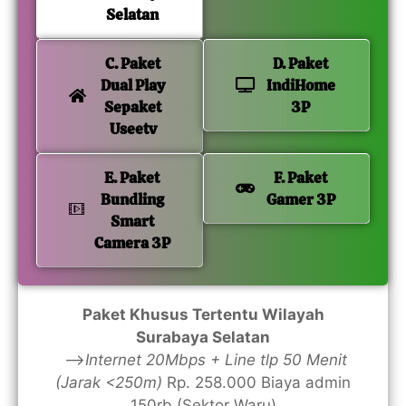
Selatan
C. Paket
D. Paket
Dual Play
IndiHome
Sepaket
3P
Useetv
E. Paket
F. Paket
Bundling
Gamer 3P
Smart
Camera 3P
Paket Khusus Tertentu Wilayah
Surabaya Selatan
—>
Internet 20Mbps + Line tlp 50 Menit
(Jarak <250m)
Rp. 258.000 Biaya admin
150rb (Sektor Waru)