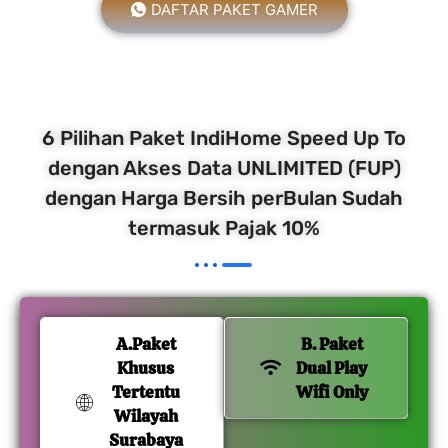
DAFTAR PAKET GAMER
6 Pilihan Paket IndiHome Speed Up To
dengan Akses Data UNLIMITED (FUP)
dengan Harga Bersih perBulan Sudah
termasuk Pajak 10%
A.Paket
B. Paket
Khusus
Dual Play
Tertentu
Wifi Only
Wilayah
Surabaya