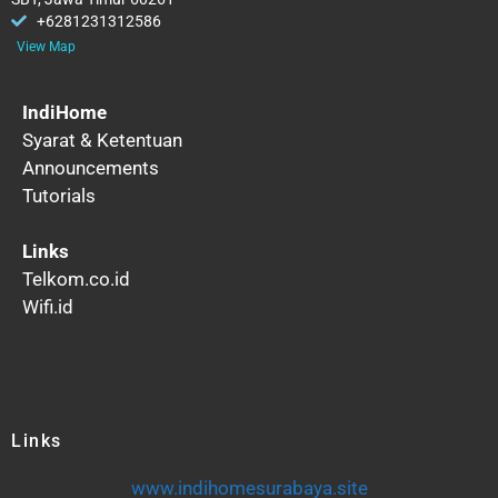
+6281231312586
View Map
IndiHome
Syarat & Ketentuan
Announcements
Tutorials
Links
Telkom.co.id
Wifi.id
Links
www.indihomesurabaya.site