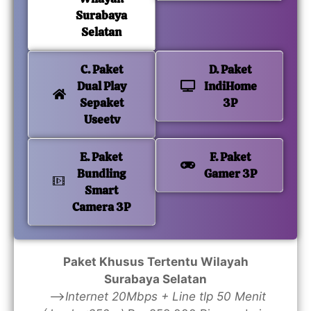
Surabaya
Selatan
C. Paket
D. Paket
Dual Play
IndiHome
Sepaket
3P
Useetv
E. Paket
F. Paket
Bundling
Gamer 3P
Smart
Camera 3P
Paket Khusus Tertentu Wilayah
Surabaya Selatan
—>
Internet 20Mbps + Line tlp 50 Menit