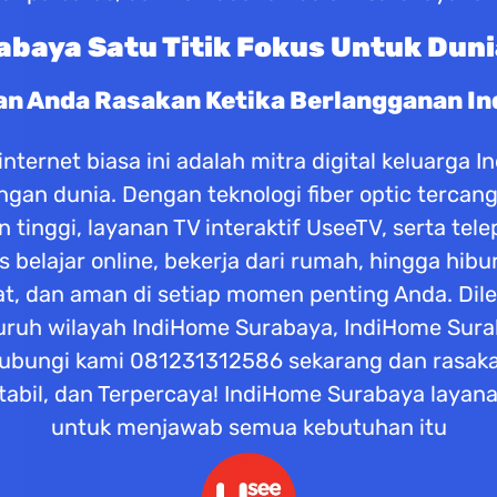
baya Satu Titik Fokus Untuk Duni
an Anda Rasakan Ketika Berlangganan I
ternet biasa ini adalah mitra digital keluarga 
dengan dunia. Dengan teknologi fiber optic terc
tinggi, layanan TV interaktif UseeTV, serta tel
tas belajar online, bekerja dari rumah, hingga hi
at, dan aman di setiap momen penting Anda. Di
seluruh wilayah IndiHome Surabaya, IndiHome Su
ubungi kami 081231312586 sekarang dan rasaka
abil, dan Terpercaya! IndiHome Surabaya layana
untuk menjawab semua kebutuhan itu