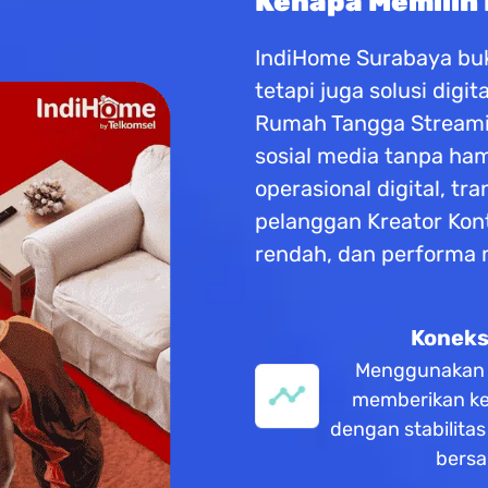
Kenapa Memilih
IndiHome Surabaya buk
tetapi juga solusi dig
Rumah Tangga Streaming
sosial media tanpa h
operasional digital, tr
pelanggan Kreator Kon
rendah, dan performa
Koneksi
Menggunakan te
memberikan ke
dengan stabilita
bersa