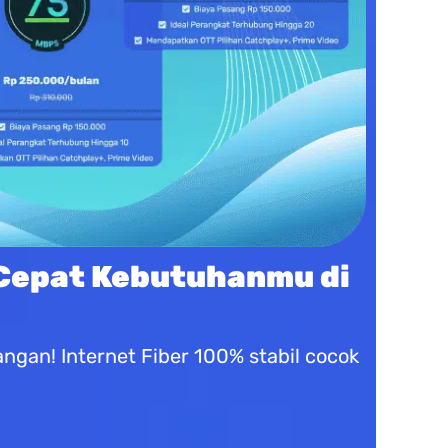
 Cepat Kebutuhanmu di
gan! Internet Fiber 100% stabil cocok