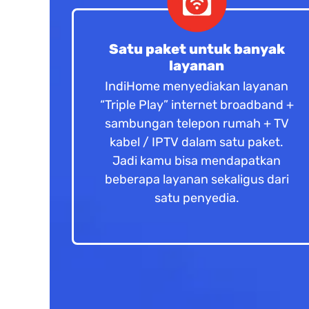
Satu paket untuk banyak
layanan
IndiHome menyediakan layanan
“Triple Play” internet broadband +
sambungan telepon rumah + TV
kabel / IPTV dalam satu paket.
Jadi kamu bisa mendapatkan
beberapa layanan sekaligus dari
satu penyedia.