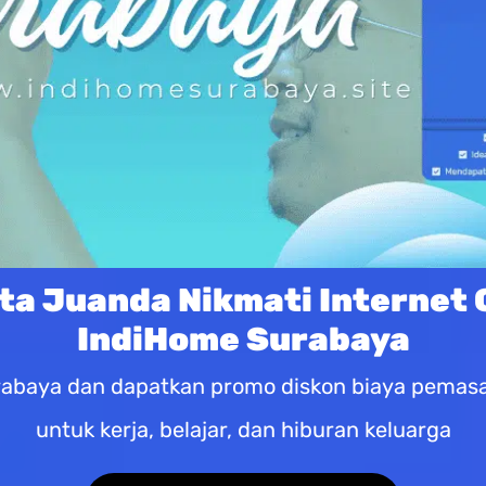
a Juanda Nikmati Internet
IndiHome Surabaya
abaya dan dapatkan promo diskon biaya pemasan
untuk kerja, belajar, dan hiburan keluarga