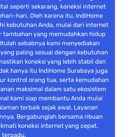
tal seperti sekarang, koneksi internet
ari-hari. Oleh karena itu, IndiHome
 kebutuhan Anda, mulai dari internet
fitur tambahan yang memudahkan hidup
 Itulah sebabnya kami menyediakan
n yang paling sesuai dengan kebutuhan
stikan koneksi yang lebih stabil dan
dak hanya itu IndiHome Surabaya juga
tur kontrol orang tua, serta kemudahan
manan maksimal dalam satu ekosistem
ional kami siap membantu Anda mulai
laman terbaik sejak awal. Layanan
nnya. Bergabunglah bersama ribuan
kmati koneksi internet yang cepat,
 terpadu.