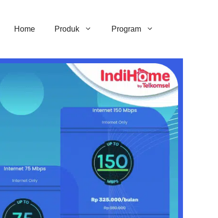
Home
Produk
Program