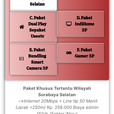
Selatan
C. Paket
D. Paket
Dual Play
IndiHome
Sepaket
3P
Useetv
E. Paket
F. Paket
Bundling
Gamer 3P
Smart
Camera 3P
Paket Khusus Tertentu Wilayah
Surabaya Selatan
—>
Internet 20Mbps + Line tlp 50 Menit
(Jarak <250m)
Rp. 258.000 Biaya admin
150rb (Sektor Waru)