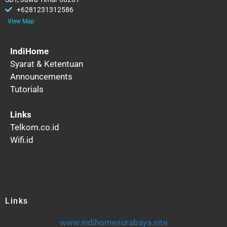
+6281231312586
View Map
IndiHome
Syarat & Ketentuan
Announcements
Tutorials
Links
Telkom.co.id
Wifi.id
Links
www.indihomesurabaya.site