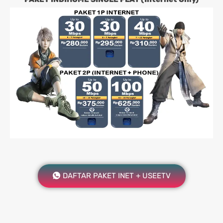
DAFTAR PAKET INET + USEETV