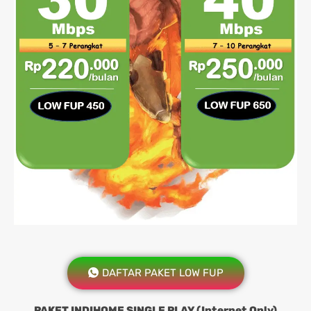
DAFTAR PAKET LOW FUP
PAKET INDIHOME SINGLE PLAY (Internet Only)