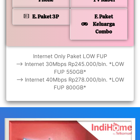
E. Paket 3P
F. Paket
Keluarga
Combo
Internet Only Paket LOW FUP
—> Internet 30Mbps Rp245.000/bln. *LOW
FUP 550GB*
—> Internet 40Mbps Rp278.000/bln. *LOW
FUP 800GB*