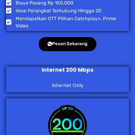
Biaya Pasang Rp 150.000
Ideal Perangkat Terhubung Hingga 20
Mendapatkan OTT Pilihan Catchplay+, Prime
Video
Pesan Sekarang
Internet 200 Mbps
Internet Only