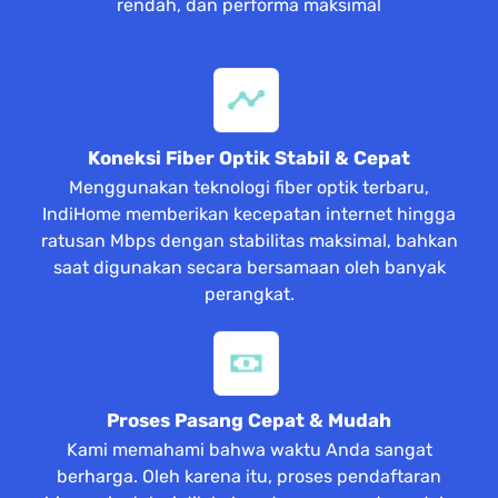
rendah, dan performa maksimal
Koneksi Fiber Optik Stabil & Cepat
Menggunakan teknologi fiber optik terbaru,
IndiHome memberikan kecepatan internet hingga
ratusan Mbps dengan stabilitas maksimal, bahkan
saat digunakan secara bersamaan oleh banyak
perangkat.
Proses Pasang Cepat & Mudah
Kami memahami bahwa waktu Anda sangat
berharga. Oleh karena itu, proses pendaftaran