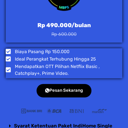
Rp 490.000/bulan
Rp 600.000
Biaya Pasang Rp 150.000
Ideal Perangkat Terhubung Hingga 25
Mendapatkan OTT Pilihan Netflix Basic ,
Catchplay+, Prime Video.
Pesan Sekarang
Syarat Ketentuan Paket IndiHome Single