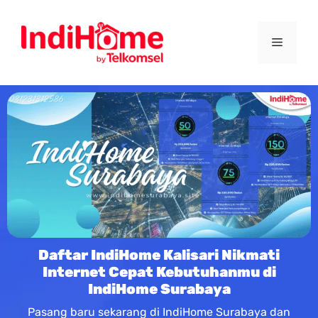
Daftar IndiHome Kalisari Nikmati
Internet Cepat Kebutuhanmu di
IndiHome Surabaya
Pasang baru sekarang di IndiHome Surabaya dan