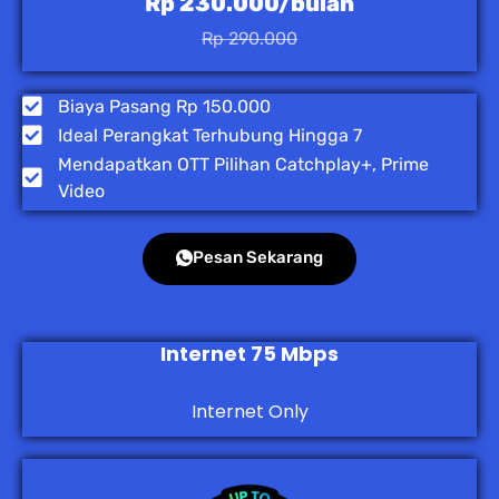
Rp 230.000/bulan
Rp 290.000
Biaya Pasang Rp 150.000
Ideal Perangkat Terhubung Hingga 7
Mendapatkan OTT Pilihan Catchplay+, Prime
Video
Pesan Sekarang
Internet 75 Mbps
Internet Only