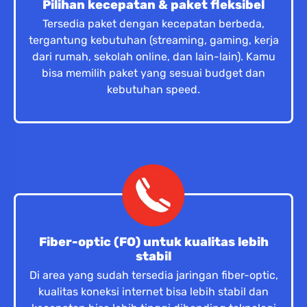
Pilihan kecepatan & paket fleksibel
Tersedia paket dengan kecepatan berbeda,
tergantung kebutuhan (streaming, gaming, kerja
dari rumah, sekolah online, dan lain-lain). Kamu
bisa memilih paket yang sesuai budget dan
kebutuhan speed.
Fiber-optic (FO) untuk kualitas lebih
stabil
Di area yang sudah tersedia jaringan fiber-optic,
kualitas koneksi internet bisa lebih stabil dan