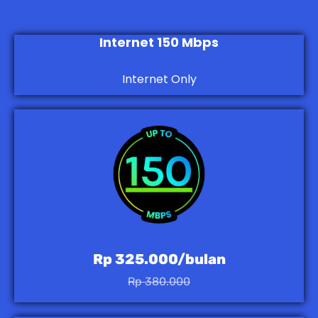
Internet 150 Mbps
Internet Only
Rp 325.000/bulan
Rp 380.000