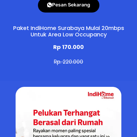
Pesan Sekarang
Paket IndiHome Surabaya Mulai 20mbps
Untuk Area Low Occupancy
Rp 170.000
Rp. 220.000