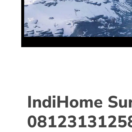
IndiHome Su
0812313125