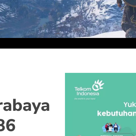
rabaya
86