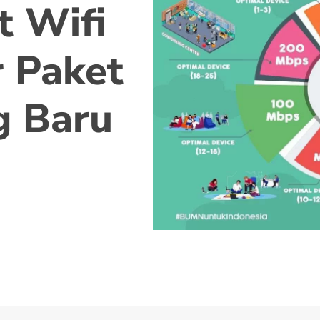
t Wifi
 Paket
g Baru