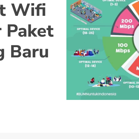
t Wifi
 Paket
g Baru