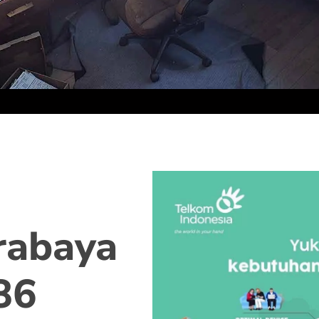
rabaya
86