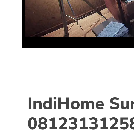
IndiHome Su
0812313125