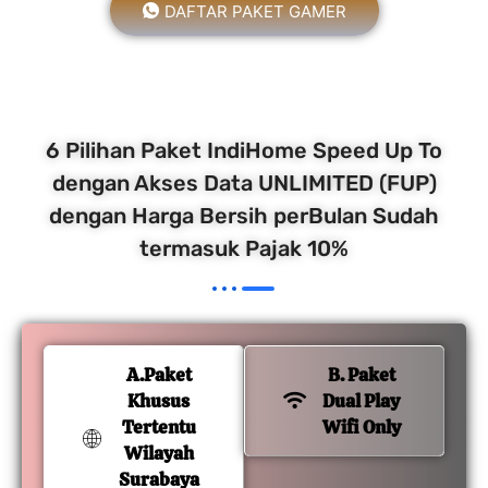
DAFTAR PAKET GAMER
6 Pilihan Paket IndiHome Speed Up To
dengan Akses Data UNLIMITED (FUP)
dengan Harga Bersih perBulan Sudah
termasuk Pajak 10%
A.Paket
B. Paket
Khusus
Dual Play
Tertentu
Wifi Only
Wilayah
Surabaya