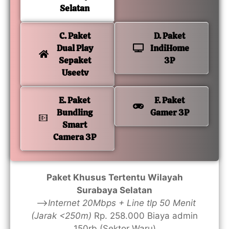
Selatan
C. Paket
D. Paket
Dual Play
IndiHome
Sepaket
3P
Useetv
E. Paket
F. Paket
Bundling
Gamer 3P
Smart
Camera 3P
Paket Khusus Tertentu Wilayah
Surabaya Selatan
—>
Internet 20Mbps + Line tlp 50 Menit
(Jarak <250m)
Rp. 258.000 Biaya admin
150rb (Sektor Waru)