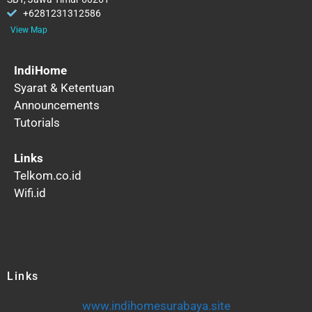
+6281231312586
View Map
IndiHome
Syarat & Ketentuan
Announcements
Tutorials
Links
Telkom.co.id
Wifi.id
Links
www.indihomesurabaya.site