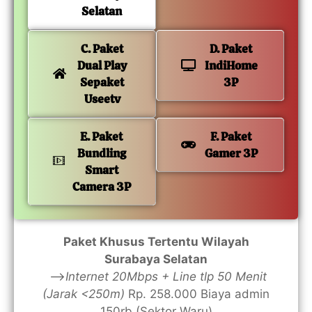
Selatan
C. Paket
D. Paket
Dual Play
IndiHome
Sepaket
3P
Useetv
E. Paket
F. Paket
Bundling
Gamer 3P
Smart
Camera 3P
Paket Khusus Tertentu Wilayah
Surabaya Selatan
—>
Internet 20Mbps + Line tlp 50 Menit
(Jarak <250m)
Rp. 258.000 Biaya admin
150rb (Sektor Waru)