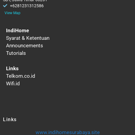
+6281231312586
View Map
IndiHome
Syarat & Ketentuan
Announcements
Tutorials
Links
Telkom.co.id
Wifi.id
Links
www.indihomesurabaya.site