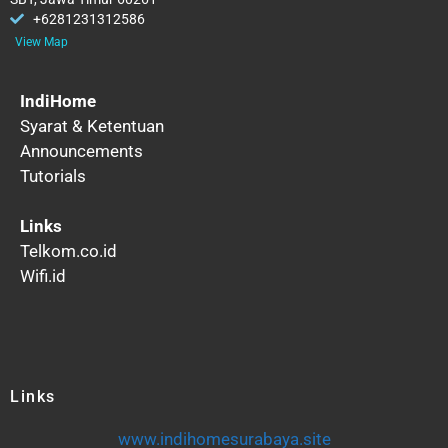
+6281231312586
View Map
IndiHome
Syarat & Ketentuan
Announcements
Tutorials
Links
Telkom.co.id
Wifi.id
Links
www.indihomesurabaya.site