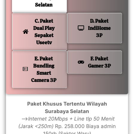
Selatan
C. Paket
D. Paket
Dual Play
IndiHome
Sepaket
3P
Useetv
E. Paket
F. Paket
Bundling
Gamer 3P
Smart
Camera 3P
Paket Khusus Tertentu Wilayah
Surabaya Selatan
—>
Internet 20Mbps + Line tlp 50 Menit
(Jarak <250m)
Rp. 258.000 Biaya admin
150rb (Sektor Waru)