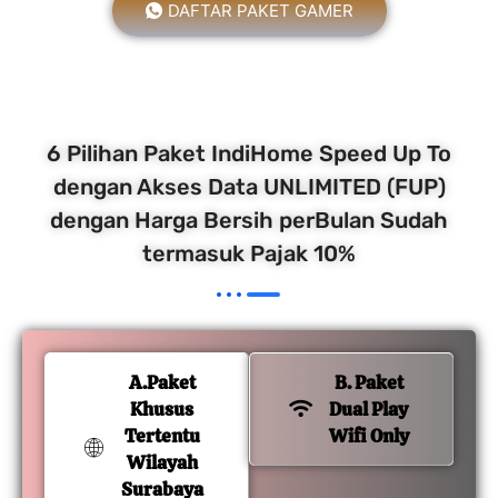
DAFTAR PAKET GAMER
6 Pilihan Paket IndiHome Speed Up To
dengan Akses Data UNLIMITED (FUP)
dengan Harga Bersih perBulan Sudah
termasuk Pajak 10%
A.Paket
B. Paket
Khusus
Dual Play
Tertentu
Wifi Only
Wilayah
Surabaya