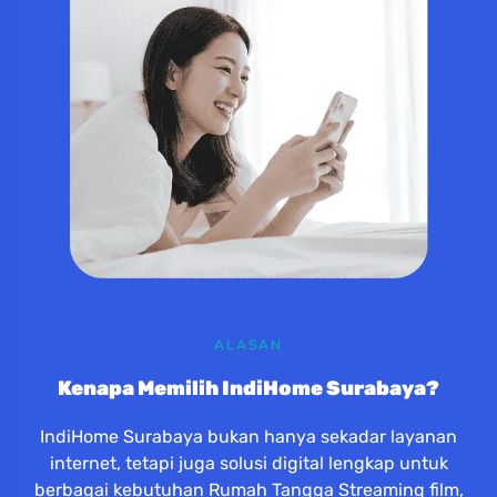
ALASAN
Kenapa Memilih IndiHome Surabaya?
IndiHome Surabaya bukan hanya sekadar layanan
internet, tetapi juga solusi digital lengkap untuk
berbagai kebutuhan Rumah Tangga Streaming film,