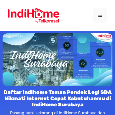
Daftar Indihome Taman Pondok Legi SDA
Nikmati Internet Cepat Kebutuhanmu di
IndiHome Surabaya
Pasang baru sekarang di IndiHome Surabaya dan