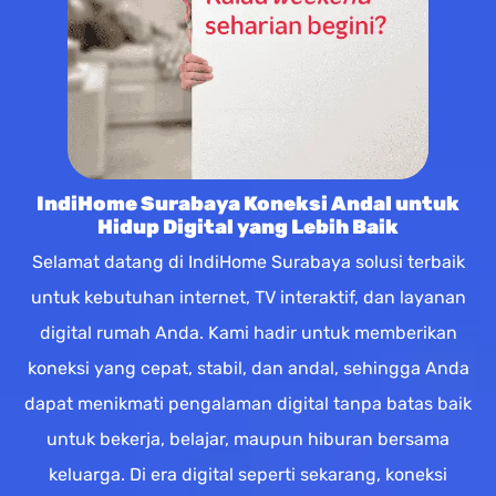
IndiHome Surabaya Koneksi Andal untuk
Hidup Digital yang Lebih Baik
Selamat datang di IndiHome Surabaya solusi terbaik
untuk kebutuhan internet, TV interaktif, dan layanan
digital rumah Anda. Kami hadir untuk memberikan
koneksi yang cepat, stabil, dan andal, sehingga Anda
dapat menikmati pengalaman digital tanpa batas baik
untuk bekerja, belajar, maupun hiburan bersama
keluarga. Di era digital seperti sekarang, koneksi