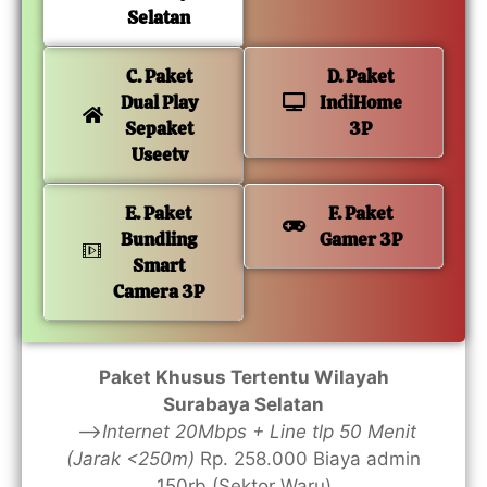
Selatan
C. Paket
D. Paket
Dual Play
IndiHome
Sepaket
3P
Useetv
E. Paket
F. Paket
Bundling
Gamer 3P
Smart
Camera 3P
Paket Khusus Tertentu Wilayah
Surabaya Selatan
—>
Internet 20Mbps + Line tlp 50 Menit
(Jarak <250m)
Rp. 258.000 Biaya admin
150rb (Sektor Waru)