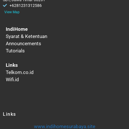
+6281231312586
View Map
IndiHome
Syarat & Ketentuan
Announcements
Tutorials
Links
Telkom.co.id
Wifi.id
Links
www.indihomesurabaya.site