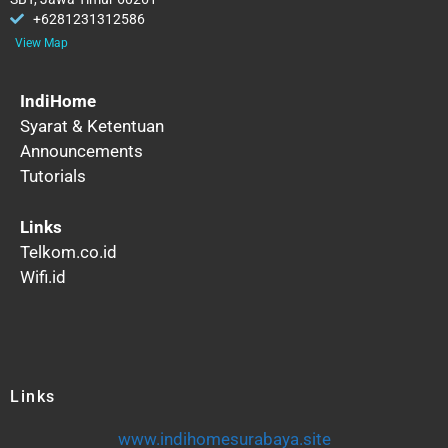
+6281231312586
View Map
IndiHome
Syarat & Ketentuan
Announcements
Tutorials
Links
Telkom.co.id
Wifi.id
Links
www.indihomesurabaya.site