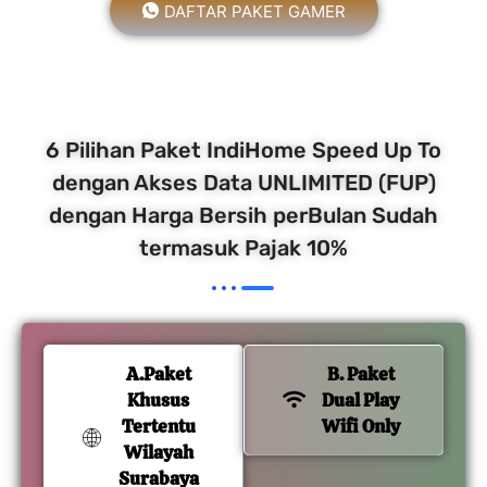
DAFTAR PAKET GAMER
6 Pilihan Paket IndiHome Speed Up To
dengan Akses Data UNLIMITED (FUP)
dengan Harga Bersih perBulan Sudah
termasuk Pajak 10%
A.Paket
B. Paket
Khusus
Dual Play
Tertentu
Wifi Only
Wilayah
Surabaya