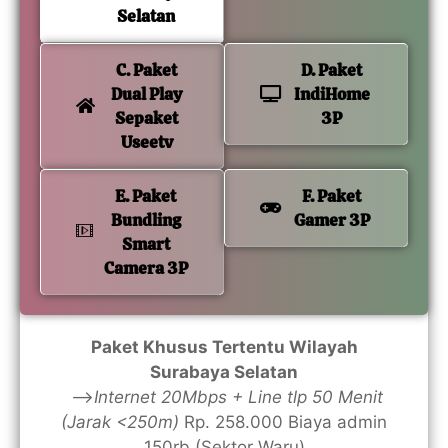
Selatan
C. Paket
D. Paket
Dual Play
IndiHome
Sepaket
3P
Useetv
E. Paket
F. Paket
Bundling
Gamer 3P
Smart
Camera 3P
Paket Khusus Tertentu Wilayah
Surabaya Selatan
—>
Internet 20Mbps + Line tlp 50 Menit
(Jarak <250m)
Rp. 258.000 Biaya admin
150rb (Sektor Waru)