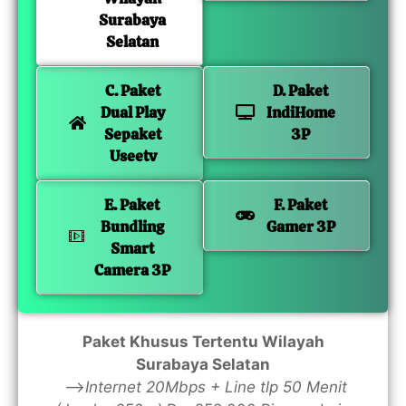
Surabaya
Selatan
C. Paket
D. Paket
Dual Play
IndiHome
Sepaket
3P
Useetv
E. Paket
F. Paket
Bundling
Gamer 3P
Smart
Camera 3P
Paket Khusus Tertentu Wilayah
Surabaya Selatan
—>
Internet 20Mbps + Line tlp 50 Menit