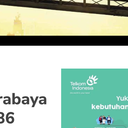
rabaya
86