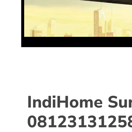
IndiHome Su
0812313125