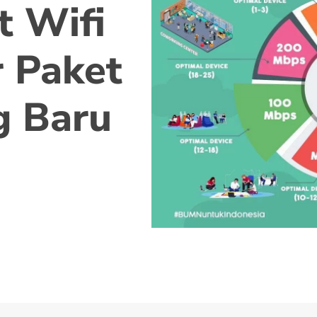
t Wifi
 Paket
g Baru