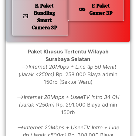
E. Paket
F. Paket
Bundling
Gamer 3P
Smart
Camera 3P
Paket Khusus Tertentu Wilayah
Surabaya Selatan
—>
Internet 20Mbps + Line tlp 50 Menit
(Jarak <250m)
Rp. 258.000 Biaya admin
150rb (Sektor Waru)
—>Internet 20Mbps + UseeTV Intro 34 CH
(Jarak <250m)
Rp. 291.000 Biaya admin
150rb
—>Internet 20Mbps + UseeTV Intro + Line
tlp (Jarak <500m)
Rp. 308.000 Biaya