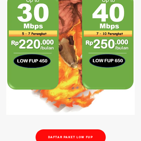
DAFTAR PAKET LOW FUP