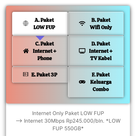
A. Paket
B. Paket
LOW FUP
Wifi Only
C. Paket
D. Paket
Internet +
Internet +
Phone
TV Kabel
E. Paket 3P
F. Paket
Keluarga
Combo
Internet Only Paket LOW FUP
—> Internet 30Mbps Rp245.000/bln. *LOW
FUP 550GB*