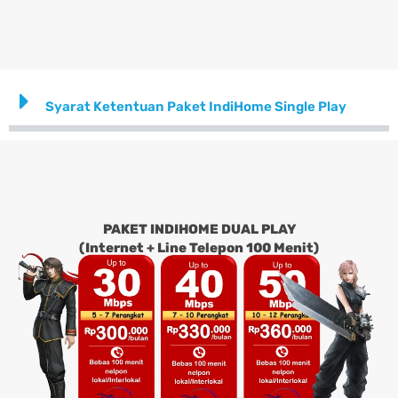
Syarat Ketentuan Paket IndiHome Single Play
PAKET INDIHOME DUAL PLAY
(Internet + Line Telepon 100 Menit)