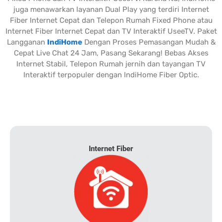
juga menawarkan layanan Dual Play yang terdiri Internet
Fiber Internet Cepat dan Telepon Rumah Fixed Phone atau
Internet Fiber Internet Cepat dan TV Interaktif UseeTV.
Paket
Langganan
IndiHome
Dengan Proses Pemasangan Mudah &
Cepat Live Chat 24 Jam, Pasang Sekarang!
Bebas Akses
Internet Stabil, Telepon Rumah jernih dan tayangan TV
Interaktif terpopuler dengan IndiHome Fiber Optic.
Internet Fiber