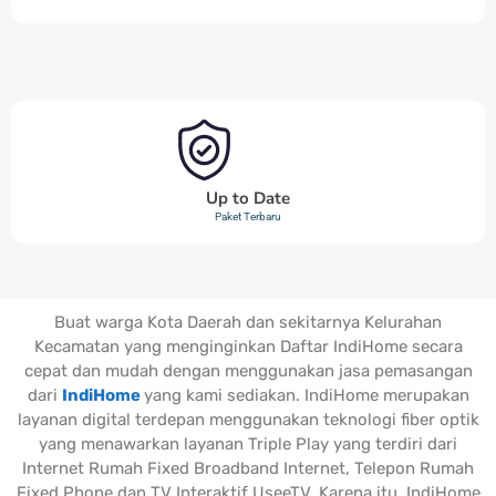
Up to Date
Paket Terbaru
Buat warga Kota Daerah dan sekitarnya Kelurahan
Kecamatan yang menginginkan Daftar IndiHome secara
cepat dan mudah dengan menggunakan jasa pemasangan
dari
IndiHome
yang kami sediakan. IndiHome merupakan
layanan digital terdepan menggunakan teknologi fiber optik
yang menawarkan layanan Triple Play yang terdiri dari
Internet Rumah Fixed Broadband Internet, Telepon Rumah
Fixed Phone dan TV Interaktif UseeTV. Karena itu, IndiHome