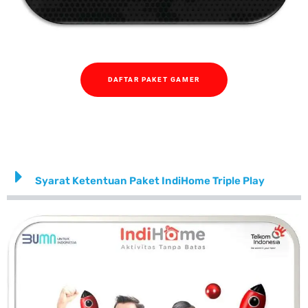
DAFTAR PAKET GAMER
Syarat Ketentuan Paket IndiHome Triple Play