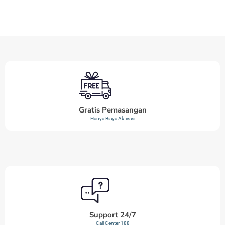
Gratis Pemasangan
Hanya Biaya Aktivasi
Support 24/7
Call Center 188