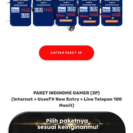
DAFTAR PAKET 3P
PAKET INDIHOME GAMER (3P)
(Internet + UseeTV New Entry + Line Telepon 100
Menit)