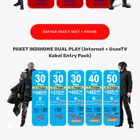
DAFTAR PAKET INET + PHONE
PAKET INDIHOME DUAL PLAY (Internet + UseeTV
Kabel Entry Pack)