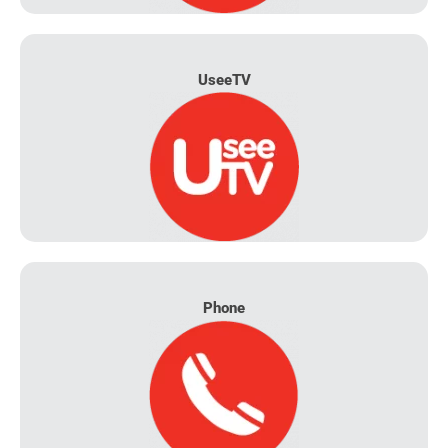
UseeTV
Phone