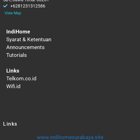
+6281231312586
View Map
IndiHome
Syarat & Ketentuan
Announcements
Tutorials
Links
Telkom.co.id
Wifi.id
Links
www.indihomesurabaya.site