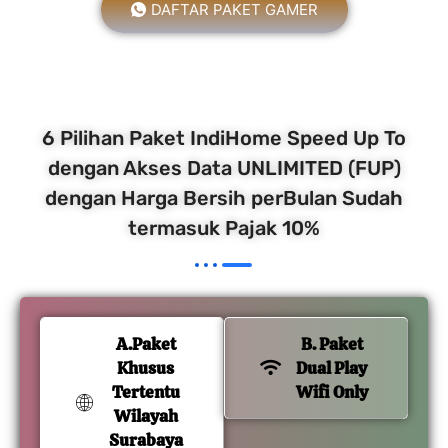
DAFTAR PAKET GAMER
6 Pilihan Paket IndiHome Speed Up To
dengan Akses Data UNLIMITED (FUP)
dengan Harga Bersih perBulan Sudah
termasuk Pajak 10%
A.Paket
B. Paket
Khusus
Dual Play
Tertentu
Wifi Only
Wilayah
Surabaya