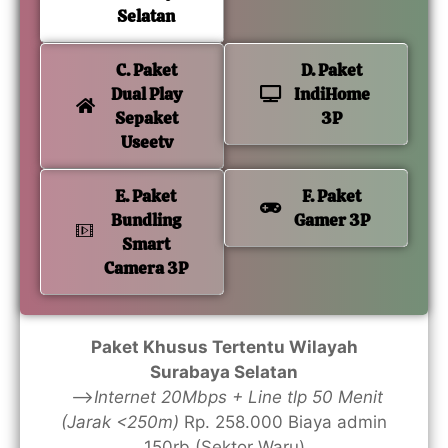
Selatan
C. Paket
D. Paket
Dual Play
IndiHome
Sepaket
3P
Useetv
E. Paket
F. Paket
Bundling
Gamer 3P
Smart
Camera 3P
Paket Khusus Tertentu Wilayah
Surabaya Selatan
—>
Internet 20Mbps + Line tlp 50 Menit
(Jarak <250m)
Rp. 258.000 Biaya admin
150rb (Sektor Waru)