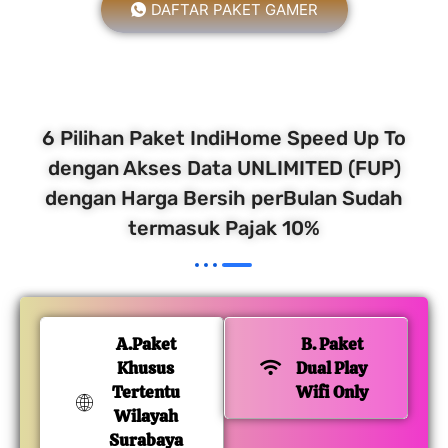
DAFTAR PAKET GAMER
6 Pilihan Paket IndiHome Speed Up To
dengan Akses Data UNLIMITED (FUP)
dengan Harga Bersih perBulan Sudah
termasuk Pajak 10%
A.Paket
B. Paket
Khusus
Dual Play
Tertentu
Wifi Only
Wilayah
Surabaya