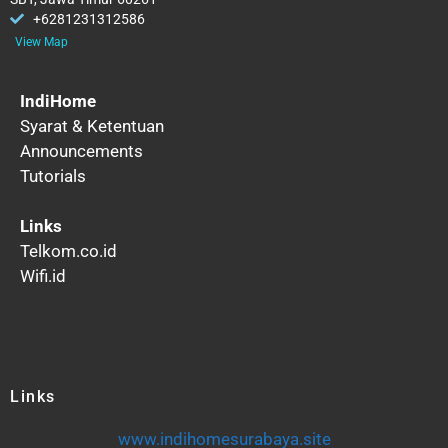
+6281231312586
View Map
IndiHome
Syarat & Ketentuan
Announcements
Tutorials
Links
Telkom.co.id
Wifi.id
Links
www.indihomesurabaya.site