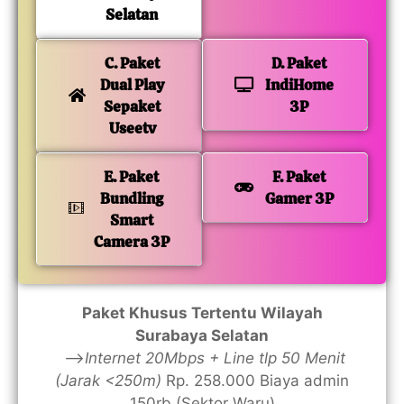
Selatan
C. Paket
D. Paket
Dual Play
IndiHome
Sepaket
3P
Useetv
E. Paket
F. Paket
Bundling
Gamer 3P
Smart
Camera 3P
Paket Khusus Tertentu Wilayah
Surabaya Selatan
—>
Internet 20Mbps + Line tlp 50 Menit
(Jarak <250m)
Rp. 258.000 Biaya admin
150rb (Sektor Waru)