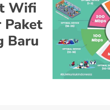
t Wifi
 Paket
g Baru