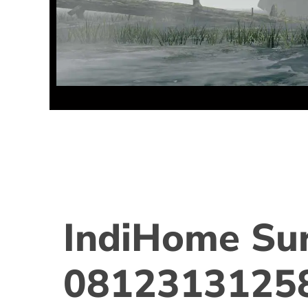
IndiHome Su
0812313125