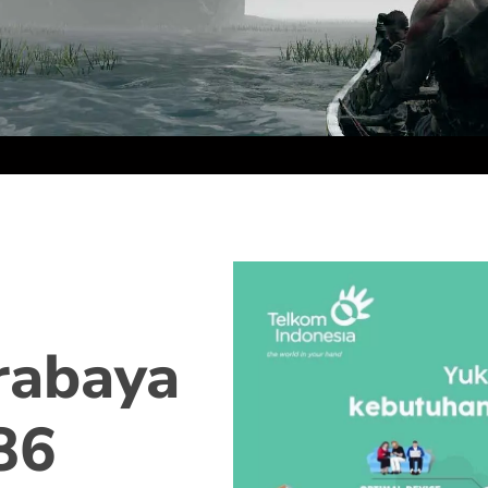
rabaya
86