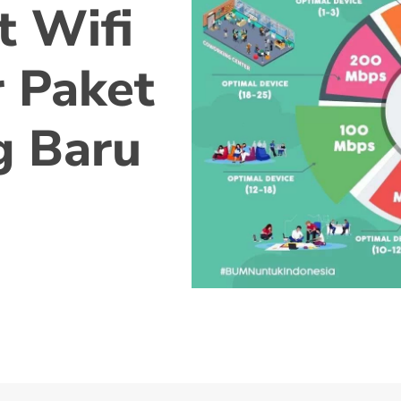
t Wifi
 Paket
g Baru