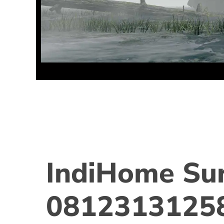
IndiHome Su
0812313125