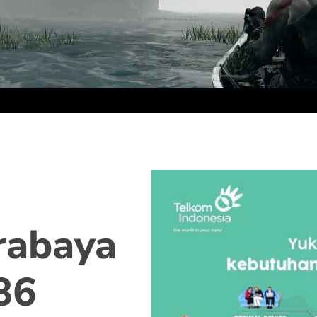
rabaya
86