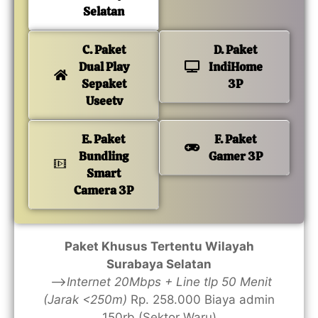
Selatan
C. Paket
D. Paket
Dual Play
IndiHome
Sepaket
3P
Useetv
E. Paket
F. Paket
Bundling
Gamer 3P
Smart
Camera 3P
Paket Khusus Tertentu Wilayah
Surabaya Selatan
—>
Internet 20Mbps + Line tlp 50 Menit
(Jarak <250m)
Rp. 258.000 Biaya admin
150rb (Sektor Waru)