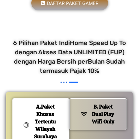
DAFTAR PAKET GAMER
6 Pilihan Paket IndiHome Speed Up To
dengan Akses Data UNLIMITED (FUP)
dengan Harga Bersih perBulan Sudah
termasuk Pajak 10%
A.Paket
B. Paket
Khusus
Dual Play
Tertentu
Wifi Only
Wilayah
Surabaya