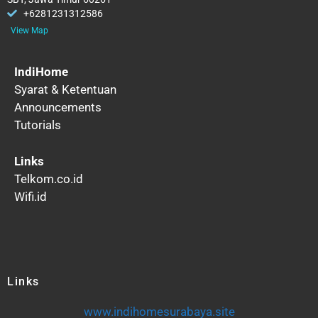
+6281231312586
View Map
IndiHome
Syarat & Ketentuan
Announcements
Tutorials
Links
Telkom.co.id
Wifi.id
Links
www.indihomesurabaya.site