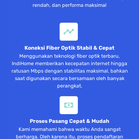
rendah, dan performa maksimal
Koneksi Fiber Optik Stabil & Cepat
Menggunakan teknologi fiber optik terbaru,
IndiHome memberikan kecepatan internet hingga
ratusan Mbps dengan stabilitas maksimal, bahkan
saat digunakan secara bersamaan oleh banyak
perangkat.
Proses Pasang Cepat & Mudah
Kami memahami bahwa waktu Anda sangat
berharga. Oleh karena itu, proses pendaftaran