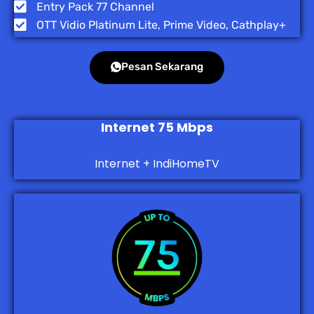
Entry Pack 77 Channel
OTT Vidio Platinum Lite, Prime Video, Cathplay+
Pesan Sekarang
Internet 75 Mbps
Internet + IndiHomeTV