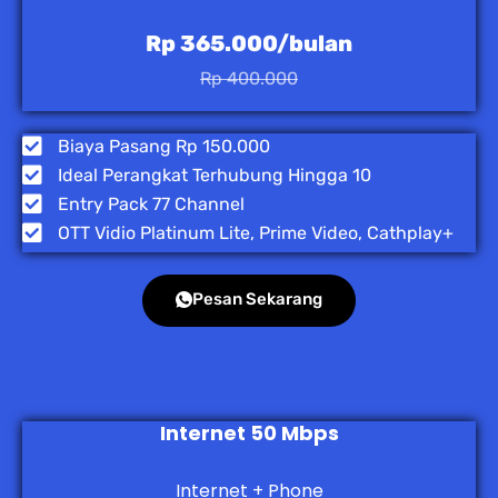
Rp 365.000/bulan
Rp 400.000
Biaya Pasang Rp 150.000
Ideal Perangkat Terhubung Hingga 10
Entry Pack 77 Channel
OTT Vidio Platinum Lite, Prime Video, Cathplay+
Pesan Sekarang
Internet 50 Mbps
Internet + Phone