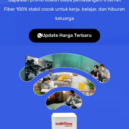
Fiber 100% stabil cocok untuk kerja, belajar, dan hiburan
keluarga
Update Harga Terbaru