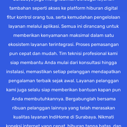
tambahan seperti akses ke platform hiburan digital
fitur kontrol orang tua, serta kemudahan pengelolaan
layanan melalui aplikasi. Semua ini dirancang untuk
memberikan kenyamanan maksimal dalam satu
ekosistem layanan terintegrasi. Proses pemasangan
pun cepat dan mudah. Tim teknisi profesional kami
siap membantu Anda mulai dari konsultasi hingga
instalasi, memastikan setiap pelanggan mendapatkan
pengalaman terbaik sejak awal. Layanan pelanggan
kami juga selalu siap memberikan bantuan kapan pun
Anda membutuhkannya. Bergabunglah bersama
ribuan pelanggan lainnya yang telah merasakan
kualitas layanan IndiHome di Surabaya. Nikmati
koneksi internet yang cepat, hiburan tanpa batas, dan