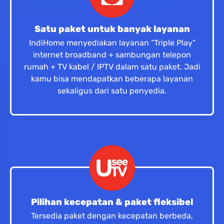
Satu paket untuk banyak layanan
IndiHome menyediakan layanan “Triple Play”
internet broadband + sambungan telepon
rumah + TV kabel / IPTV dalam satu paket. Jadi
kamu bisa mendapatkan beberapa layanan
sekaligus dari satu penyedia.
Pilihan kecepatan & paket fleksibel
Tersedia paket dengan kecepatan berbeda,