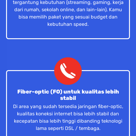
tergantung kebutuhan (streaming, gaming, kerja
dari rumah, sekolah online, dan lain-lain). Kamu
bisa memilih paket yang sesuai budget dan
kebutuhan speed.
Fiber-optic (FO) untuk kualitas lebih
stabil
Di area yang sudah tersedia jaringan fiber-optic,
kualitas koneksi internet bisa lebih stabil dan
kecepatan bisa lebih tinggi dibanding teknologi
lama seperti DSL / tembaga.