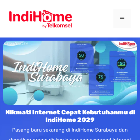
Nikmati Internet Cepat Kebutuhanmu di
IndiHome 2029
Pasang baru sekarang di IndiHome Surabaya dan
dapatkan promo diskon biaya pemasangan! Internet