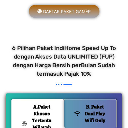
DAFTAR PAKET GAMER
6 Pilihan Paket IndiHome Speed Up To
dengan Akses Data UNLIMITED (FUP)
dengan Harga Bersih perBulan Sudah
termasuk Pajak 10%
A.Paket
B. Paket
Khusus
Dual Play
Tertentu
Wifi Only
Wilayah