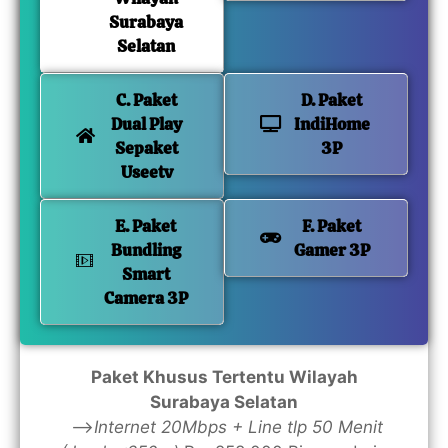
Surabaya
Selatan
C. Paket
D. Paket
Dual Play
IndiHome
Sepaket
3P
Useetv
E. Paket
F. Paket
Bundling
Gamer 3P
Smart
Camera 3P
Paket Khusus Tertentu Wilayah
Surabaya Selatan
—>
Internet 20Mbps + Line tlp 50 Menit