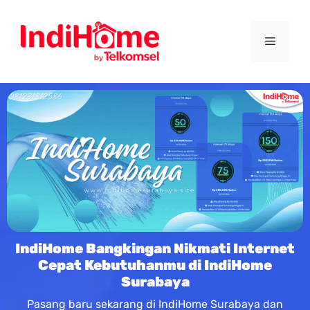
IndiHome Bangkingan Nikmati Internet
Cepat Kebutuhanmu di IndiHome
Surabaya
Pasang baru sekarang di IndiHome Surabaya dan