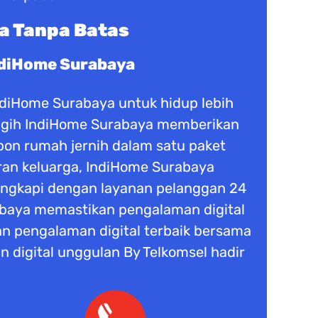
a Tanpa Batas
ndiHome Surabaya
IndiHome Surabaya untuk hidup lebih
anggih IndiHome Surabaya memberikan
epon rumah jernih dalam satu paket
buran keluarga, IndiHome Surabaya
lengkapi dengan layanan pelanggan 24
rabaya memastikan pengalaman digital
n pengalaman digital terbaik bersama
n digital unggulan By Telkomsel hadir