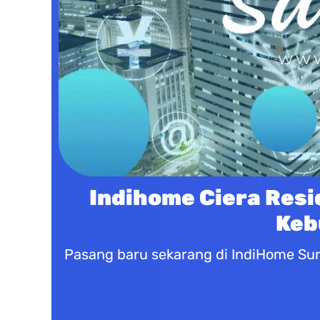
Indihome Ciera Res
Keb
Pasang baru sekarang di IndiHome Sur