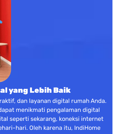
al yang Lebih Baik
aktif, dan layanan digital rumah Anda.
 dapat menikmati pengalaman digital
tal seperti sekarang, koneksi internet
ari-hari. Oleh karena itu, IndiHome