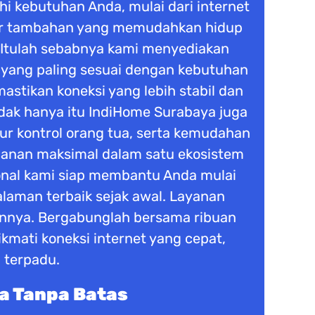
 kebutuhan Anda, mulai dari internet
fitur tambahan yang memudahkan hidup
 Itulah sebabnya kami menyediakan
n yang paling sesuai dengan kebutuhan
stikan koneksi yang lebih stabil dan
dak hanya itu IndiHome Surabaya juga
tur kontrol orang tua, serta kemudahan
manan maksimal dalam satu ekosistem
ional kami siap membantu Anda mulai
laman terbaik sejak awal. Layanan
nnya. Bergabunglah bersama ribuan
kmati koneksi internet yang cepat,
 terpadu.
a Tanpa Batas