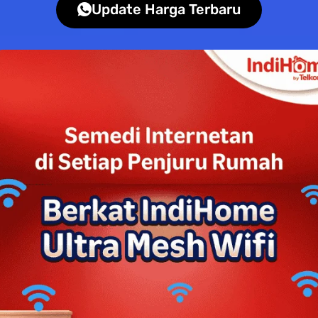
Update Harga Terbaru