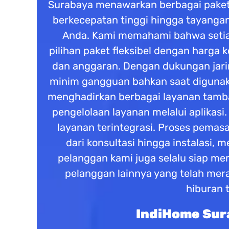
Surabaya menawarkan berbagai paket 
berkecepatan tinggi hingga tayangan
Anda. Kami memahami bahwa setiap
pilihan paket fleksibel dengan harga
dan anggaran. Dengan dukungan jarin
minim gangguan bahkan saat digunaka
menghadirkan berbagai layanan tambaha
pengelolaan layanan melalui aplika
layanan terintegrasi. Proses pemas
dari konsultasi hingga instalasi
pelanggan kami juga selalu siap 
pelanggan lainnya yang telah mera
hiburan 
IndiHome Sura