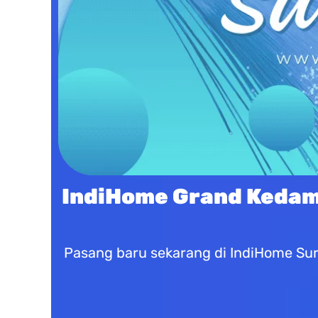
IndiHome Grand Kedam
Pasang baru sekarang di IndiHome Sur