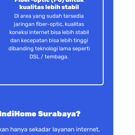
kualitas lebih stabil
Di area yang sudah tersedia
jaringan fiber-optic, kualitas
koneksi internet bisa lebih stabil
dan kecepatan bisa lebih tinggi
dibanding teknologi lama seperti
DSL / tembaga.
 IndiHome Surabaya?
an hanya sekadar layanan internet,