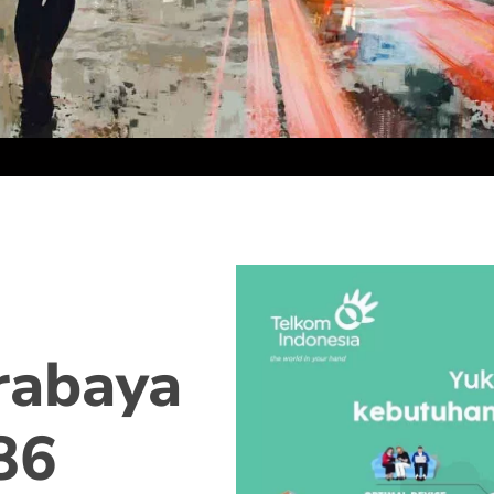
rabaya
86