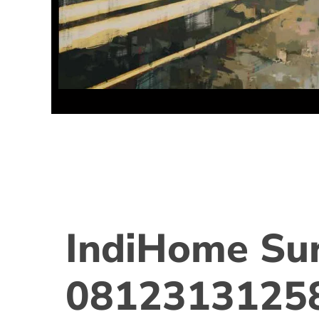
IndiHome Su
0812313125