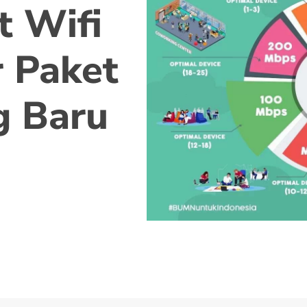
t Wifi
 Paket
g Baru