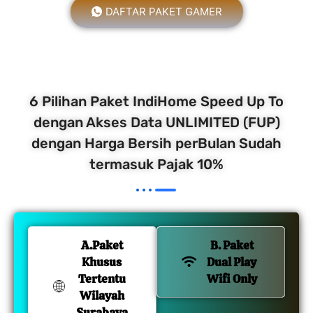
DAFTAR PAKET GAMER
6 Pilihan Paket IndiHome Speed Up To
dengan Akses Data UNLIMITED (FUP)
dengan Harga Bersih perBulan Sudah
termasuk Pajak 10%
A.Paket
B. Paket
Khusus
Dual Play
Tertentu
Wifi Only
Wilayah
Surabaya