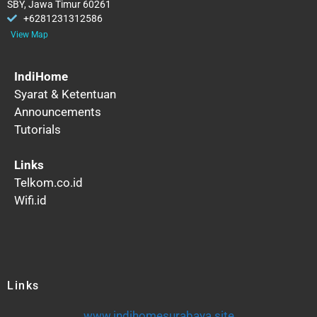
SBY, Jawa Timur 60261
+6281231312586
View Map
IndiHome
Syarat & Ketentuan
Announcements
Tutorials
Links
Telkom.co.id
Wifi.id
Links
www.indihomesurabaya.site