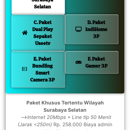
Selatan
C. Paket
D. Paket
Dual Play
IndiHome
Sepaket
3P
Useetv
E. Paket
F. Paket
Bundling
Gamer 3P
Smart
Camera 3P
Paket Khusus Tertentu Wilayah
Surabaya Selatan
—>
Internet 20Mbps + Line tlp 50 Menit
(Jarak <250m)
Rp. 258.000 Biaya admin