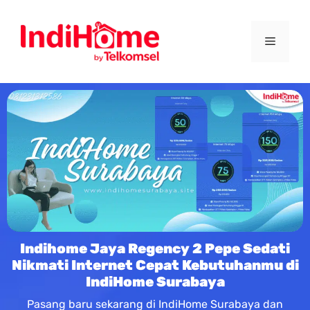
Indihome Jaya Regency 2 Pepe Sedati
Nikmati Internet Cepat Kebutuhanmu di
IndiHome Surabaya
Pasang baru sekarang di IndiHome Surabaya dan