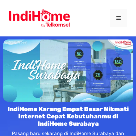
IndiHome Karang Empat Besar Nikmati
Internet Cepat Kebutuhanmu di
IndiHome Surabaya
Pasang baru sekarang di IndiHome Surabaya dan