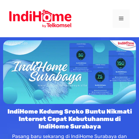
IndiHome Kedung Sroko Buntu Nikmati
Internet Cepat Kebutuhanmu di
IndiHome Surabaya
Pasang baru sekarang di IndiHome Surabaya dan