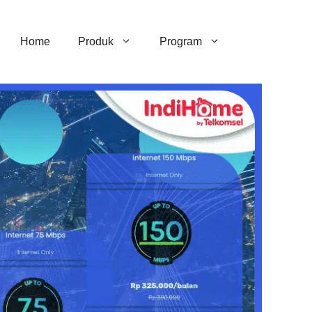
Home
Produk
Program