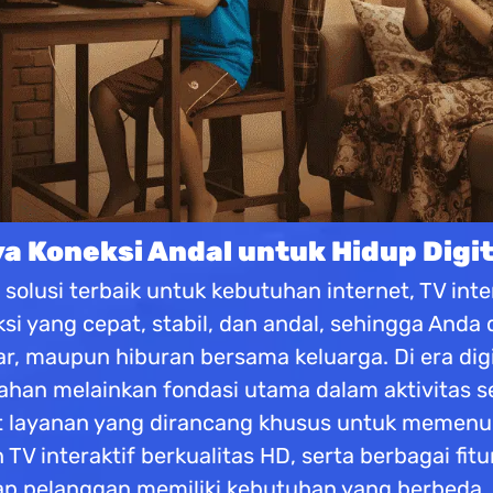
 Koneksi Andal untuk Hidup Digit
olusi terbaik untuk kebutuhan internet, TV inter
i yang cepat, stabil, dan andal, sehingga Anda
ar, maupun hiburan bersama keluarga. Di era digi
han melainkan fondasi utama dalam aktivitas seh
layanan yang dirancang khusus untuk memenuhi
 TV interaktif berkualitas HD, serta berbagai 
 pelanggan memiliki kebutuhan yang berbeda.