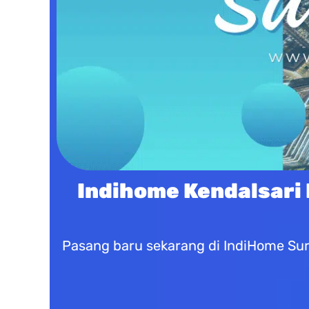
Indihome Kendalsari
Pasang baru sekarang di IndiHome Sur