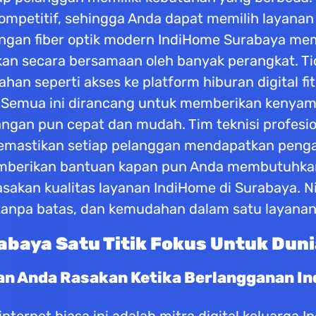
 kompetitif, sehingga Anda dapat memilih layana
gan fiber optik modern IndiHome Surabaya mema
n secara bersamaan oleh banyak perangkat. Ti
n seperti akses ke platform hiburan digital fi
si. Semua ini dirancang untuk memberikan kenya
angan pun cepat dan mudah. Tim teknisi profes
, memastikan setiap pelanggan mendapatkan penga
memberikan bantuan kapan pun Anda membutuhka
sakan kualitas layanan IndiHome di Surabaya. Ni
tanpa batas, dan kemudahan dalam satu layanan
baya Satu Titik Fokus Untuk Duni
an Anda Rasakan Ketika Berlangganan I