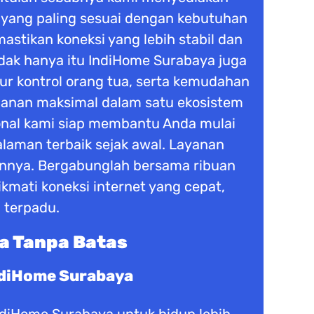
n yang paling sesuai dengan kebutuhan
stikan koneksi yang lebih stabil dan
dak hanya itu IndiHome Surabaya juga
tur kontrol orang tua, serta kemudahan
manan maksimal dalam satu ekosistem
ional kami siap membantu Anda mulai
laman terbaik sejak awal. Layanan
nnya. Bergabunglah bersama ribuan
kmati koneksi internet yang cepat,
 terpadu.
a Tanpa Batas
ndiHome Surabaya