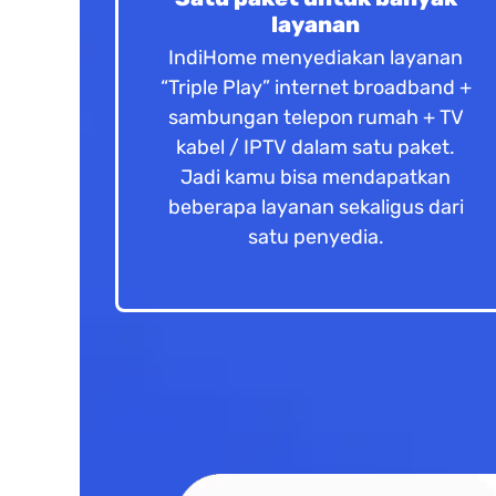
layanan
IndiHome menyediakan layanan
“Triple Play” internet broadband +
sambungan telepon rumah + TV
kabel / IPTV dalam satu paket.
Jadi kamu bisa mendapatkan
beberapa layanan sekaligus dari
satu penyedia.