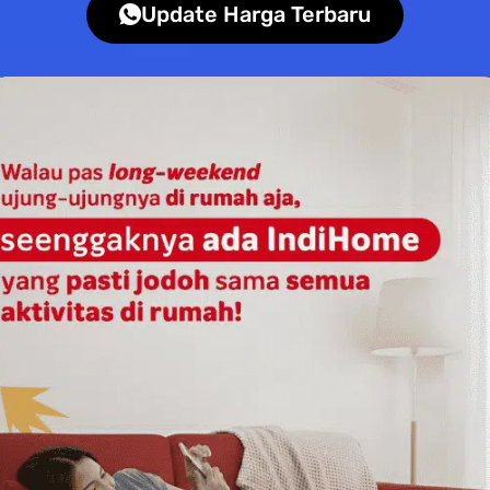
Update Harga Terbaru