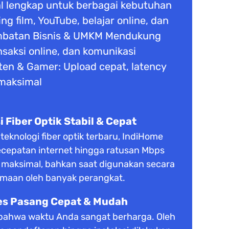
ital lengkap untuk berbagai kebutuhan
 film, YouTube, belajar online, dan
ambatan Bisnis & UMKM Mendukung
ansaksi online, dan komunikasi
ten & Gamer: Upload cepat, latency
 maksimal
 Fiber Optik Stabil & Cepat
knologi fiber optik terbaru, IndiHome
cepatan internet hingga ratusan Mbps
s maksimal, bahkan saat digunakan secara
maan oleh banyak perangkat.
es Pasang Cepat & Mudah
ahwa waktu Anda sangat berharga. Oleh