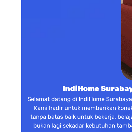
IndiHome Surabaya
Selamat datang di IndiHome Surabaya s
Kami hadir untuk memberikan koneks
tanpa batas baik untuk bekerja, belaj
bukan lagi sekadar kebutuhan tamba