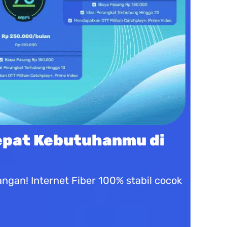
Cepat Kebutuhanmu di
gan! Internet Fiber 100% stabil cocok