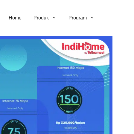
Home
Produk
Program