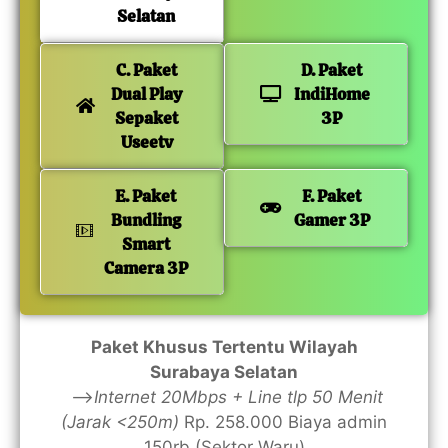
Selatan
C. Paket
D. Paket
Dual Play
IndiHome
Sepaket
3P
Useetv
E. Paket
F. Paket
Bundling
Gamer 3P
Smart
Camera 3P
Paket Khusus Tertentu Wilayah
Surabaya Selatan
—>
Internet 20Mbps + Line tlp 50 Menit
(Jarak <250m)
Rp. 258.000 Biaya admin
150rb (Sektor Waru)