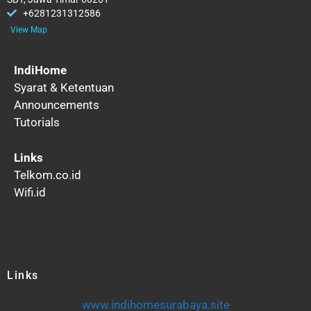
+6281231312586
View Map
IndiHome
Syarat & Ketentuan
Announcements
Tutorials
Links
Telkom.co.id
Wifi.id
Links
www.indihomesurabaya.site