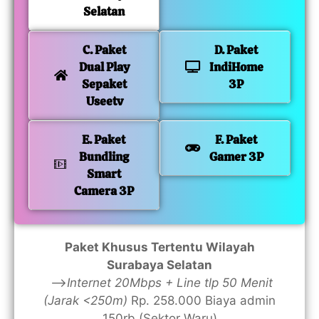
Selatan
C. Paket
D. Paket
Dual Play
IndiHome
Sepaket
3P
Useetv
E. Paket
F. Paket
Bundling
Gamer 3P
Smart
Camera 3P
Paket Khusus Tertentu Wilayah
Surabaya Selatan
—>
Internet 20Mbps + Line tlp 50 Menit
(Jarak <250m)
Rp. 258.000 Biaya admin
150rb (Sektor Waru)