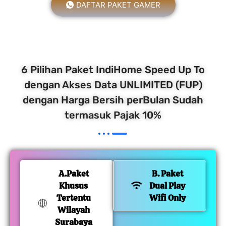
DAFTAR PAKET GAMER
6 Pilihan Paket IndiHome Speed Up To
dengan Akses Data UNLIMITED (FUP)
dengan Harga Bersih perBulan Sudah
termasuk Pajak 10%
A.Paket
B. Paket
Khusus
Dual Play
Tertentu
Wifi Only
Wilayah
Surabaya