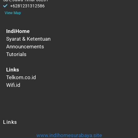
+6281231312586
View Map
IndiHome
Syarat & Ketentuan
Announcements
Tutorials
Links
Telkom.co.id
Wifi.id
Links
www.indihomesurabaya.site