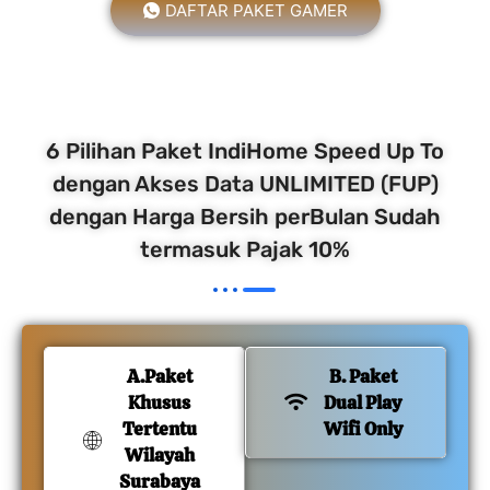
DAFTAR PAKET GAMER
6 Pilihan Paket IndiHome Speed Up To
dengan Akses Data UNLIMITED (FUP)
dengan Harga Bersih perBulan Sudah
termasuk Pajak 10%
A.Paket
B. Paket
Khusus
Dual Play
Tertentu
Wifi Only
Wilayah
Surabaya