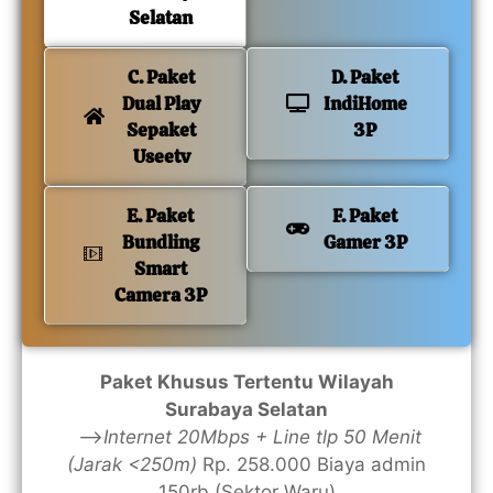
Selatan
C. Paket
D. Paket
Dual Play
IndiHome
Sepaket
3P
Useetv
E. Paket
F. Paket
Bundling
Gamer 3P
Smart
Camera 3P
Paket Khusus Tertentu Wilayah
Surabaya Selatan
—>
Internet 20Mbps + Line tlp 50 Menit
(Jarak <250m)
Rp. 258.000 Biaya admin
150rb (Sektor Waru)