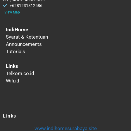
+6281231312586
View Map
IndiHome
Syarat & Ketentuan
Announcements
Tutorials
Links
Telkom.co.id
Wifi.id
Links
www.indihomesurabaya.site