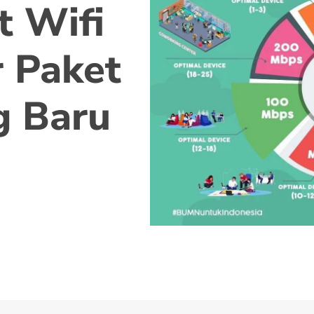
t Wifi
 Paket
g Baru