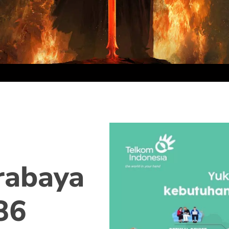
rabaya
86