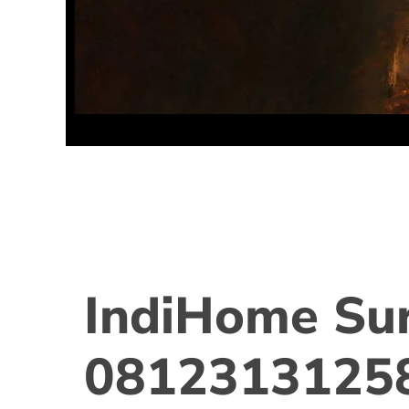
IndiHome Su
0812313125