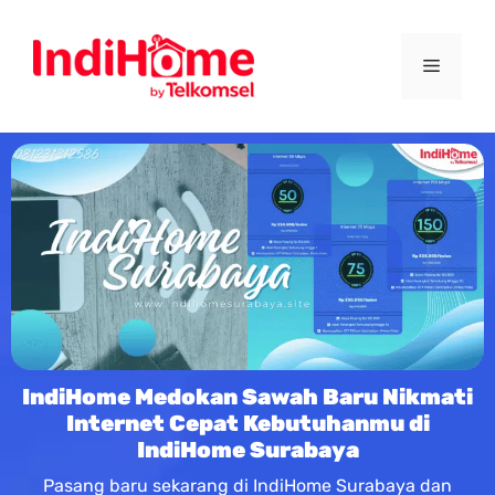
IndiHome Medokan Sawah Baru Nikmati
Internet Cepat Kebutuhanmu di
IndiHome Surabaya
Pasang baru sekarang di IndiHome Surabaya dan