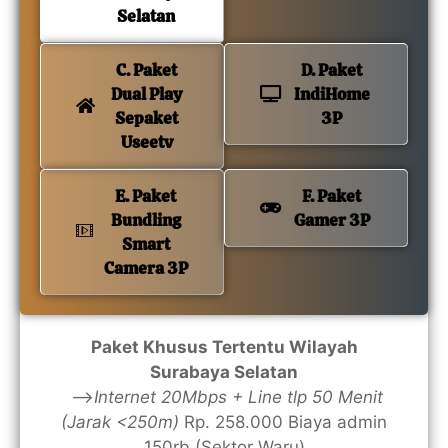
Selatan
C. Paket
D. Paket
Dual Play
IndiHome
Sepaket
3P
Useetv
E. Paket
F. Paket
Bundling
Gamer 3P
Smart
Camera 3P
Paket Khusus Tertentu Wilayah
Surabaya Selatan
—>
Internet 20Mbps + Line tlp 50 Menit
(Jarak <250m)
Rp. 258.000 Biaya admin
150rb (Sektor Waru)