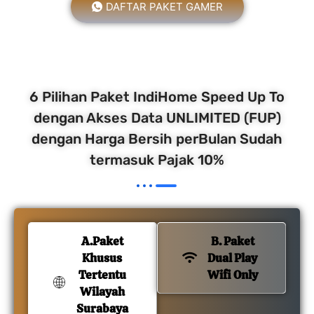
DAFTAR PAKET GAMER
6 Pilihan Paket IndiHome Speed Up To
dengan Akses Data UNLIMITED (FUP)
dengan Harga Bersih perBulan Sudah
termasuk Pajak 10%
A.Paket
B. Paket
Khusus
Dual Play
Tertentu
Wifi Only
Wilayah
Surabaya