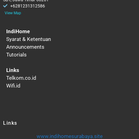
+6281231312586
View Map
IndiHome
Syarat & Ketentuan
Announcements
Tutorials
Links
Telkom.co.id
Wifi.id
Links
www.indihomesurabaya.site