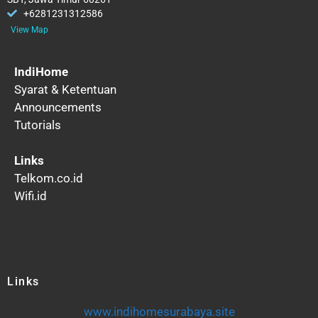
+6281231312586
View Map
IndiHome
Syarat & Ketentuan
Announcements
Tutorials
Links
Telkom.co.id
Wifi.id
Links
www.indihomesurabaya.site