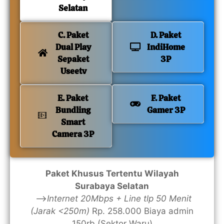
Selatan
C. Paket
D. Paket
Dual Play
IndiHome
Sepaket
3P
Useetv
E. Paket
F. Paket
Bundling
Gamer 3P
Smart
Camera 3P
Paket Khusus Tertentu Wilayah
Surabaya Selatan
—>
Internet 20Mbps + Line tlp 50 Menit
(Jarak <250m)
Rp. 258.000 Biaya admin
150rb (Sektor Waru)