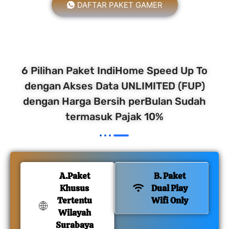
DAFTAR PAKET GAMER
6 Pilihan Paket IndiHome Speed Up To
dengan Akses Data UNLIMITED (FUP)
dengan Harga Bersih perBulan Sudah
termasuk Pajak 10%
A.Paket
B. Paket
Khusus
Dual Play
Tertentu
Wifi Only
Wilayah
Surabaya