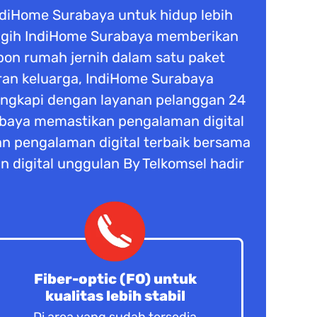
IndiHome Surabaya untuk hidup lebih
anggih IndiHome Surabaya memberikan
epon rumah jernih dalam satu paket
buran keluarga, IndiHome Surabaya
lengkapi dengan layanan pelanggan 24
rabaya memastikan pengalaman digital
n pengalaman digital terbaik bersama
n digital unggulan By Telkomsel hadir
Fiber-optic (FO) untuk
kualitas lebih stabil