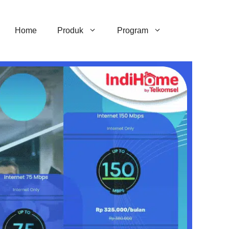
Home
Produk
Program