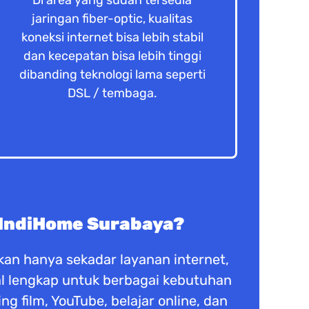
Di area yang sudah tersedia
jaringan fiber-optic, kualitas
koneksi internet bisa lebih stabil
dan kecepatan bisa lebih tinggi
dibanding teknologi lama seperti
DSL / tembaga.
 IndiHome Surabaya?
an hanya sekadar layanan internet,
ital lengkap untuk berbagai kebutuhan
 film, YouTube, belajar online, dan