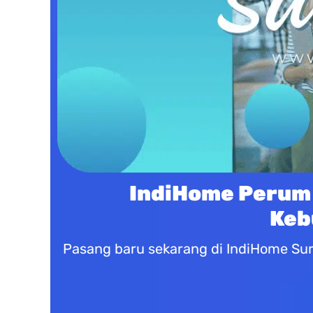
IndiHome Perum 
Keb
Pasang baru sekarang di IndiHome Sur