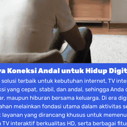
 Koneksi Andal untuk Hidup Digit
olusi terbaik untuk kebutuhan internet, TV inter
i yang cepat, stabil, dan andal, sehingga Anda
ar, maupun hiburan bersama keluarga. Di era digi
han melainkan fondasi utama dalam aktivitas seh
layanan yang dirancang khusus untuk memenuhi
 TV interaktif berkualitas HD, serta berbagai 