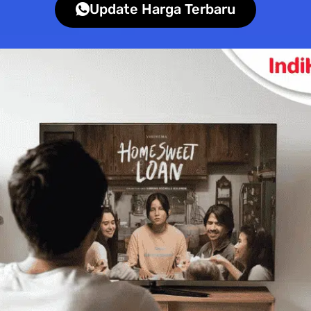
Update Harga Terbaru