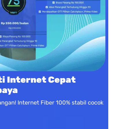
i Internet Cepat
baya
gan! Internet Fiber 100% stabil cocok