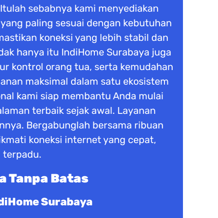
 Itulah sebabnya kami menyediakan
n yang paling sesuai dengan kebutuhan
stikan koneksi yang lebih stabil dan
dak hanya itu IndiHome Surabaya juga
tur kontrol orang tua, serta kemudahan
manan maksimal dalam satu ekosistem
ional kami siap membantu Anda mulai
laman terbaik sejak awal. Layanan
nnya. Bergabunglah bersama ribuan
kmati koneksi internet yang cepat,
 terpadu.
a Tanpa Batas
ndiHome Surabaya