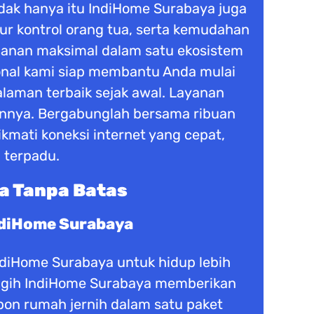
dak hanya itu IndiHome Surabaya juga
tur kontrol orang tua, serta kemudahan
manan maksimal dalam satu ekosistem
ional kami siap membantu Anda mulai
laman terbaik sejak awal. Layanan
nnya. Bergabunglah bersama ribuan
kmati koneksi internet yang cepat,
 terpadu.
a Tanpa Batas
ndiHome Surabaya
IndiHome Surabaya untuk hidup lebih
anggih IndiHome Surabaya memberikan
epon rumah jernih dalam satu paket