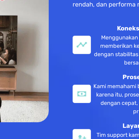
rendah, dan performa
Koneksi
Menggunakan te
memberikan ke
dengan stabilita
bersa
Pros
Kami memahami b
karena itu, pros
dengan cepat,
pr
Laya
Tim support kam