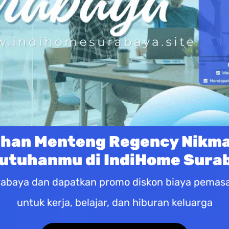
han Menteng Regency Nikmat
utuhanmu di IndiHome Sura
abaya dan dapatkan promo diskon biaya pemasan
untuk kerja, belajar, dan hiburan keluarga