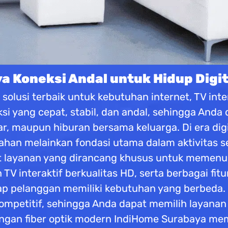
 Koneksi Andal untuk Hidup Digit
olusi terbaik untuk kebutuhan internet, TV inter
i yang cepat, stabil, dan andal, sehingga Anda
ar, maupun hiburan bersama keluarga. Di era digi
han melainkan fondasi utama dalam aktivitas seh
layanan yang dirancang khusus untuk memenuhi
 TV interaktif berkualitas HD, serta berbagai 
 pelanggan memiliki kebutuhan yang berbeda.
 kompetitif, sehingga Anda dapat memilih layana
gan fiber optik modern IndiHome Surabaya mema