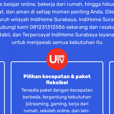
tas belajar online, bekerja dari rumah, hingga hi
at, dan aman di setiap momen penting Anda. Di
seluruh wilayah IndiHome Surabaya, IndiHome Su
ubungi kami 081231312586 sekarang dan rasaka
abil, dan Terpercaya! IndiHome Surabaya layana
untuk menjawab semua kebutuhan itu
Pilihan kecepatan & paket
fleksibel
Tersedia paket dengan kecepatan
berbeda, tergantung kebutuhan
(streaming, gaming, kerja dari
rumah, sekolah online, dan lain-