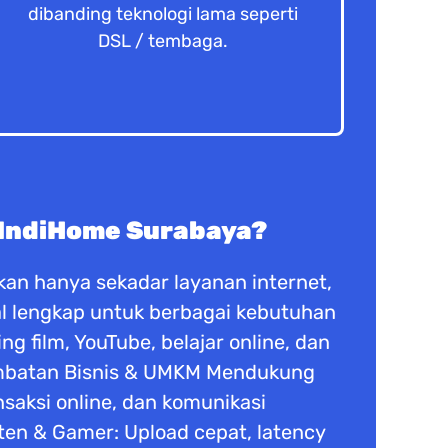
dibanding teknologi lama seperti
DSL / tembaga.
 IndiHome Surabaya?
an hanya sekadar layanan internet,
ital lengkap untuk berbagai kebutuhan
 film, YouTube, belajar online, dan
ambatan Bisnis & UMKM Mendukung
ansaksi online, dan komunikasi
ten & Gamer: Upload cepat, latency