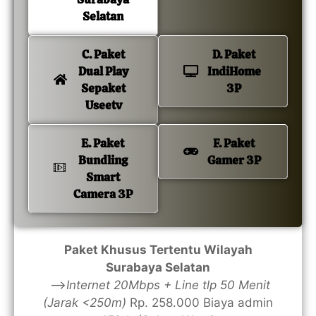
Selatan
C. Paket
D. Paket
Dual Play
IndiHome
Sepaket
3P
Useetv
E. Paket
F. Paket
Bundling
Gamer 3P
Smart
Camera 3P
Paket Khusus Tertentu Wilayah
Surabaya Selatan
—>
Internet 20Mbps + Line tlp 50 Menit
(Jarak <250m)
Rp. 258.000 Biaya admin