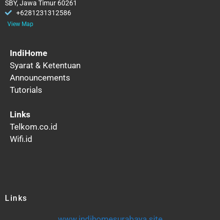
SBY, Jawa Timur 60261
+6281231312586
View Map
IndiHome
Syarat & Ketentuan
Announcements
Tutorials
Links
Telkom.co.id
Wifi.id
Links
www.indihomesurabaya.site