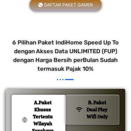
DAFTAR PAKET GAMER
6 Pilihan Paket IndiHome Speed Up To
dengan Akses Data UNLIMITED (FUP)
dengan Harga Bersih perBulan Sudah
termasuk Pajak 10%
A.Paket
B. Paket
Khusus
Dual Play
Tertentu
Wifi Only
Wilayah
Surabaya