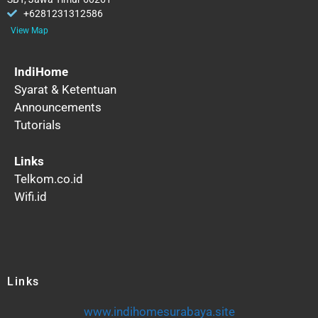
+6281231312586
View Map
IndiHome
Syarat & Ketentuan
Announcements
Tutorials
Links
Telkom.co.id
Wifi.id
Links
www.indihomesurabaya.site