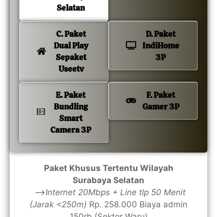
Selatan
C. Paket
D. Paket
Dual Play
IndiHome
Sepaket
3P
Useetv
E. Paket
F. Paket
Bundling
Gamer 3P
Smart
Camera 3P
Paket Khusus Tertentu Wilayah
Surabaya Selatan
—>
Internet 20Mbps + Line tlp 50 Menit
(Jarak <250m)
Rp. 258.000 Biaya admin
150rb (Sektor Waru)