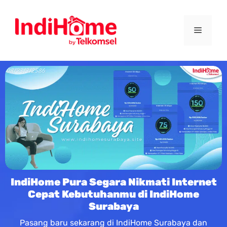
IndiHome Pura Segara Nikmati Internet
Cepat Kebutuhanmu di IndiHome
Surabaya
Pasang baru sekarang di IndiHome Surabaya dan