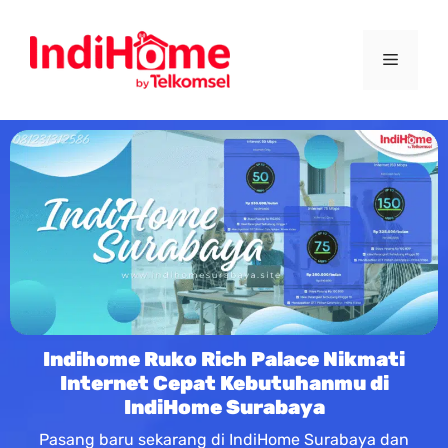
Indihome Ruko Rich Palace Nikmati
Internet Cepat Kebutuhanmu di
IndiHome Surabaya
Pasang baru sekarang di IndiHome Surabaya dan